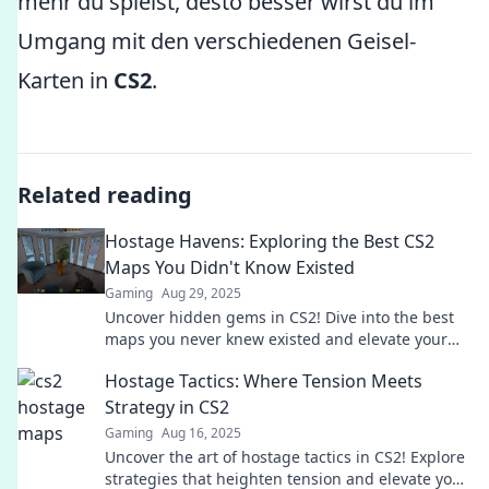
mehr du spielst, desto besser wirst du im
Umgang mit den verschiedenen Geisel-
Karten in
CS2
.
Related reading
Hostage Havens: Exploring the Best CS2
Maps You Didn't Know Existed
Gaming
Aug 29, 2025
Uncover hidden gems in CS2! Dive into the best
maps you never knew existed and elevate your
gaming experience to the next level.
Hostage Tactics: Where Tension Meets
Strategy in CS2
Gaming
Aug 16, 2025
Uncover the art of hostage tactics in CS2! Explore
strategies that heighten tension and elevate your